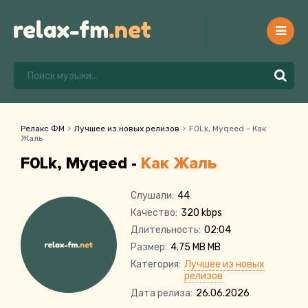
Релакс ФМ
Лучшее из новых релизов
F0Lk, Myqeed - Как
Жаль
F0Lk, Myqeed -
Как Жаль
Слушали:
44
Качество:
320 kbps
Длительность:
02:04
Размер:
4.75 MB MB
Категория:
Лучшее из новых
релизов
Дата релиза:
26.06.2026