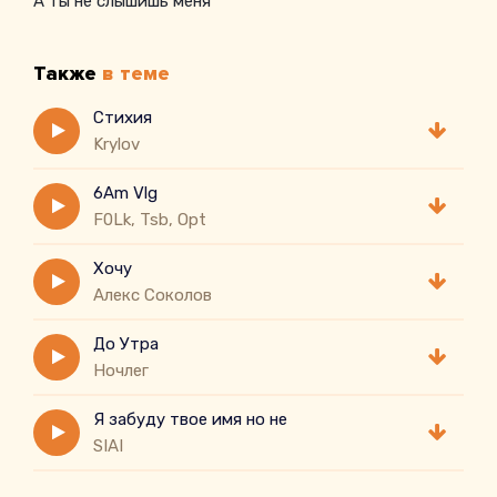
А ты не слышишь меня
Также
в теме
Стихия
Krylov
6Am Vlg
F0Lk, Tsb, Opt
Хочу
Алекс Соколов
До Утра
Ночлег
Я забуду твое имя но не
SIAI