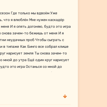
 сезон Где только мы вдвоём Уже
ь, что я влюблён Мне нужен каскадёр
меня И я опять догоняю, будто это игра
ы снова зачем-то бежишь от меня И я
отни неудачных проб Чтобы сыграть с
и в типаже Как Бинго все собрал клише
руг нарисует земля Ты снова зачем-то
со мной до утра Ещё один круг нарисует
будто это игра Останься со мной до
шь от меня Я опять догоняю, будто это
ля Ты снова зачем-то бежишь от меня Я
ё один круг нарисует земля Ты снова
Останься со мной до утра Ещё один круг
догоняю, будто это игра Останься со
-то бежишь от меня Я опять догоняю,