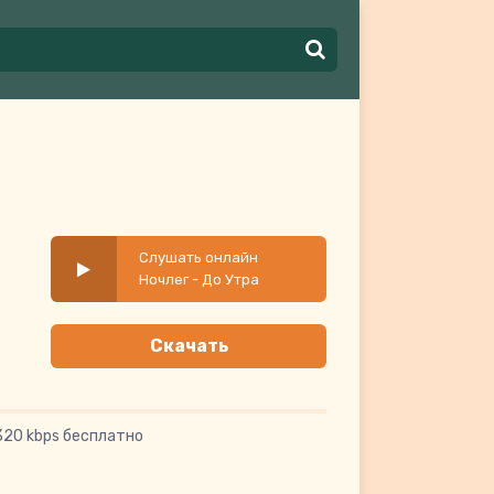
Слушать онлайн
Ночлег - До Утра
Скачать
320 kbps бесплатно