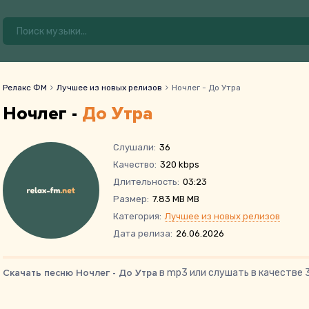
Релакс ФМ
Лучшее из новых релизов
Ночлег - До Утра
Ночлег -
До Утра
Слушали:
36
Качество:
320 kbps
Длительность:
03:23
Размер:
7.83 MB MB
Категория:
Лучшее из новых релизов
Дата релиза:
26.06.2026
Скачать песню Ночлег - До Утра
в mp3 или слушать в качестве 