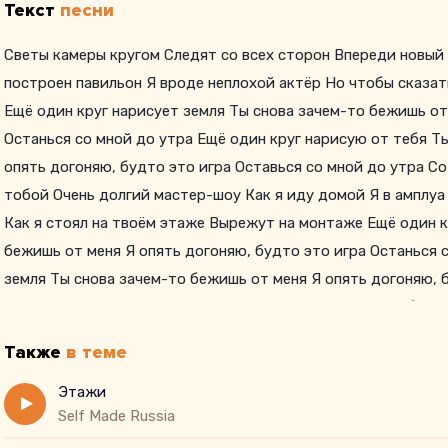
Текст
песни
Светы камеры кругом Следят со всех сторон Впереди новый
построен павильон Я вроде неплохой актёр Но чтобы сказат
Ещё один круг нарисует земля Ты снова зачем-то бежишь от 
Останься со мной до утра Ещё один круг нарисую от тебя Т
опять догоняю, будто это игра Оставься со мной до утра С
тобой Очень долгий мастер-шоу Как я иду домой Я в амплуа 
Как я стоял на твоём этаже Вырежут на монтаже Ещё один к
бежишь от меня Я опять догоняю, будто это игра Останься 
земля Ты снова зачем-то бежишь от меня Я опять догоняю, 
утра Ещё один круг нарисует земля Ты снова зачем-то бежи
игра Останься со мной до утра Ещё один круг нарисует зем
Также
в теме
опять догоняю, будто это игра Останься со мной до утра Ещ
зачем-то бежишь от меня Я опять догоняю, будто это игра 
Этажи
Self Made Russia
нарисует земля Ты снова зачем-то бежишь от меня Я опять 
мной до утра Ещё один круг нарисует земля Ты снова зачем