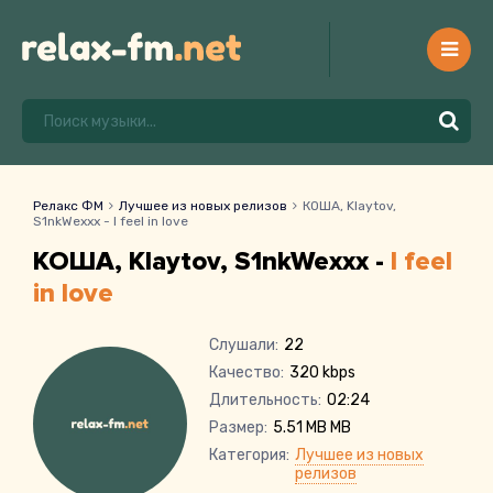
Релакс ФМ
Лучшее из новых релизов
КОША, Klaytov,
S1nkWexxx - I feel in love
КОША, Klaytov, S1nkWexxx -
I feel
in love
Слушали:
22
Качество:
320 kbps
Длительность:
02:24
Размер:
5.51 MB MB
Категория:
Лучшее из новых
релизов