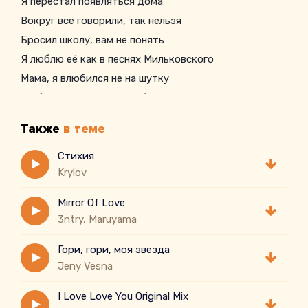
Я перестал появляться дома
Вокруг все говорили, так нельзя
Бросил школу, вам не понять
Я люблю её как в песнях Мильковского
Мама, я влюбился не на шутку
Ты будешь против, но я без неё умру
Мама, я влюбился в проститутку
Также
в теме
Стихия
Krylov
Mirror Of Love
3ntry, Maruyama
Гори, гори, моя звезда
Jeny Vesna
I Love Love You Original Mix