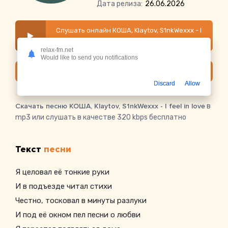
Дата релиза:
26.06.2026
Слушать онлайн КОША, Klaytov, S1nkWexxx - I
feel in love
relax-fm.net
Would like to send you notifications
Скачать
Discard
Allow
Скачать песню КОША, Klaytov, S1nkWexxx - I feel in love
в
mp3 или слушать в качестве 320 kbps бесплатно
Текст
песни
Я целовал её тонкие руки
И в подъезде читал стихи
Честно, тосковал в минуты разлуки
И под её окном пел песни о любви