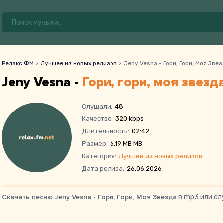
Релакс ФМ
Лучшее из новых релизов
Jeny Vesna - Гори, Гори, Моя Звез
Jeny Vesna -
Гори, гори, моя звезд
Слушали:
48
Качество:
320 kbps
Длительность:
02:42
Размер:
6.19 MB MB
Категория:
Лучшее из новых релизов
Дата релиза:
26.06.2026
Скачать песню Jeny Vesna - Гори, Гори, Моя Звезда
в mp3 или сл