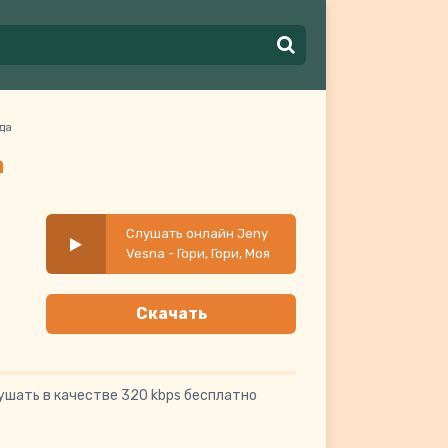
да
а
Слушать онлайн Jeny
Vesna - Гори, Гори, Моя
Звезда
Скачать
ушать в качестве 320 kbps бесплатно