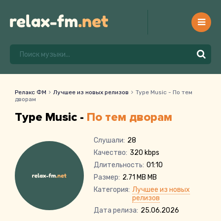
Релакс ФМ
Лучшее из новых релизов
Type Music - По тем
дворам
Type Music -
По тем дворам
Слушали:
28
Качество:
320 kbps
Длительность:
01:10
Размер:
2.71 MB MB
Категория:
Лучшее из новых
релизов
Дата релиза:
25.06.2026