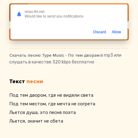
relax-fm.net
Слушать онлайн Type Music - По тем дворам
Would like to send you notifications
Discard
Allow
Скачать
Скачать песню Type Music - По тем дворам
в mp3 или
слушать в качестве 320 kbps бесплатно
Текст
песни
Под тем двором, где не видели света
Под тем местом, где мечта не согрета
Льется душа, это песня поэта
Льется, значит не сбета