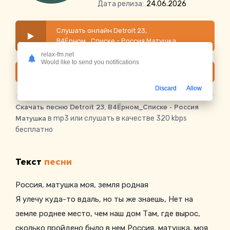
Дата релиза:
24.06.2026
Слушать онлайн Detroit 23,
В4Ёрном_Списке - Россия Матушка
relax-fm.net
Would like to send you notifications
Скачать
Discard
Allow
Скачать песню Detroit 23, В4Ёрном_Списке - Россия
Матушка
в mp3 или слушать в качестве 320 kbps
бесплатно
Текст
песни
Россия, матушка моя, земля родная
Я улечу куда-то вдаль, но ты же знаешь, Нет на
земле роднее место, чем наш дом Там, где вырос,
сколько пройдено было в нем Россия, матушка, моя