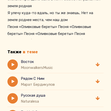
земля родная
Я улечу куда-то вдаль, но ты же знаешь, Нет на
земле роднее места, чем наш дом
Песня «Оливковые береты» Песня «Оливковые
береты» Песня «Оливковые береты» Песня
«Оливковые береты» Песня «Оливковые береты»
Песня «Оливковые береты» Песня «Оливковые
Также
в теме
береты» Песня «Оливковые береты» Песня
«Оливковые береты» Песня «Оливковые береты»
Восток
MoonwalkersMusic
Песня «Оливковые береты» Песня «Оливковые
береты» Песня «Оливковые береты» Песня
Рядом С Ним
«Оливковые береты» Песня «Оливковые береты»
Марат Бердикулов
Песня «Оливковые береты» Песня «Оливковые
Русская душа
береты» Песня «Оливковые береты» Песня
Naturalesa
«Оливковые береты» Песня «Оливковые береты»
Песня «Оливковые береты» Песня «Оливковые