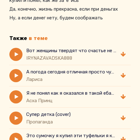
купил и понял, как же за*е*ись
Да, конечно, жизнь прекрасна, если при деньгах
Ну, а если денег нету, будем соображать
Также
в теме
Вот женщины твердят что счастье не в деньгах
IRYNAZAVADSKA888
А погода сегодня отличная просто чудо погода стоит
Лариса
Я не понял как я оказался в такой ебануто непонятной ситуации
Асха Принц
Супер детка (cover)
Пропаганда
Это сумочку я купил эти туфельки я купил