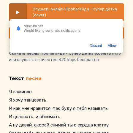
Слушать онлайн Пропаганда - Супер детка
(cover)
relax-fm.net
Would like to send you notifications
Скачать
Discard
Allow
Скачать песню Пропаганда - Супер детка (cover)
в mp3
или слушать в качестве 320 kbps бесплатно
Текст
песни
Я зажигаю
Я хочу танцевать
И как мне нравится, так буду я тебя называть
И целовать, и обнимать
А ну давай, скорей снимай ты с сердца клетку