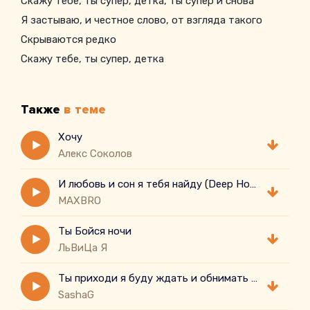
Скажу тебе, ты супер, детка, ты супер и снова
Я застываю, и честное слово, от взгляда такого
Скрываются редко
Скажу тебе, ты супер, детка
Ты супер снова
Я застываю, и честное слово
Также
в теме
От взгляда такого
Хочу
Алекс Соколов
И любовь и сон я тебя найду (Deep House Remix)
MAXBRO
Ты Бойся ночи
ЛьВиЦа Я
Ты приходи я буду ждать и обнимать и целовать
SashaG