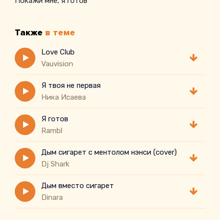
Покажи мне, я готов
Также
в теме
Love Club
Vauvision
Я твоя не первая
Ника Исаева
Я готов
Rambl
Дым сигарет с ментолом нэнси (сover)
Dj Shark
Дым вместо сигарет
Dinara