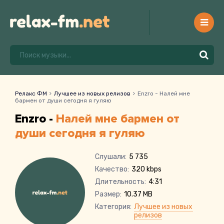
Релакс ФМ
Лучшее из новых релизов
Enzro - Налей мне
бармен от души сегодня я гуляю
Enzro -
Налей мне бармен от
души сегодня я гуляю
Слушали:
5 735
Качество:
320 kbps
Длительность:
4:31
Размер:
10.37 MB
Категория:
Лучшее из новых
релизов