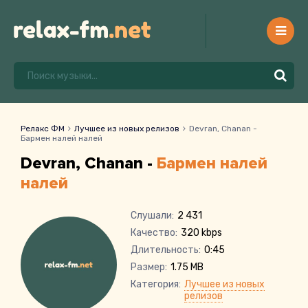
Релакс ФМ
Лучшее из новых релизов
Devran, Chanan -
Бармен налей налей
Devran, Chanan -
Бармен налей
налей
Слушали:
2 431
Качество:
320 kbps
Длительность:
0:45
Размер:
1.75 MB
Категория:
Лучшее из новых
релизов