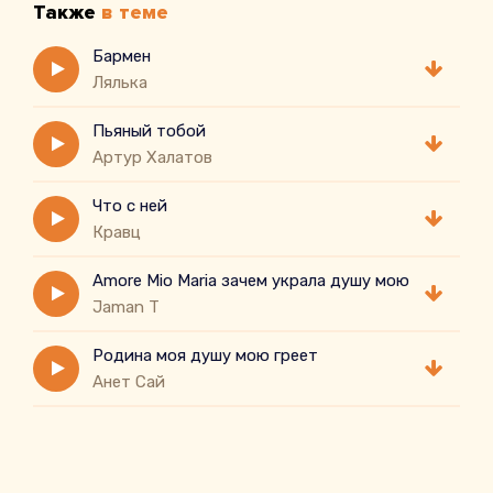
Также
в теме
Бармен
Лялька
Пьяный тобой
Артур Халатов
Что с ней
Кравц
Amore Mio Maria зачем украла душу мою
Jaman T
Родина моя душу мою греет
Анет Сай