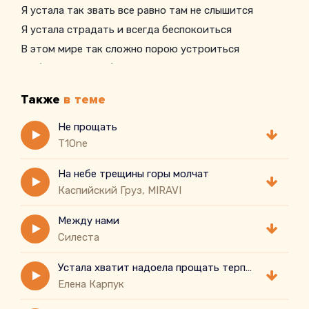
Я устала так звать все равно там не слышится
Я устала страдать и всегда беспокоиться
В этом мире так сложно порою устроиться
Я обязательно публикую целый трек
Также
в теме
Не прощать
T1One
На небе трещины горы молчат
Каспийский Груз, MIRAVI
Между нами
Силеста
Устала хватит надоела прощать терпеть сидеть и ждать
Елена Карпук