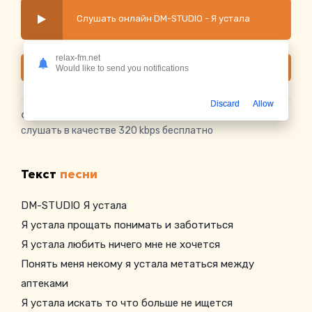
Слушать онлайн DM-STUDIO - Я устала
relax-fm.net
Скачать
Would like to send you notifications
Discard
Allow
Скачать песню DM-STUDIO - Я устала
в mp3 или
слушать в качестве 320 kbps бесплатно
Текст
песни
DM-STUDIO Я устала
Я устала прощать понимать и заботиться
Я устала любить ничего мне не хочется
Понять меня некому я устала метаться между
аптеками
Я устала искать то что больше не ищется