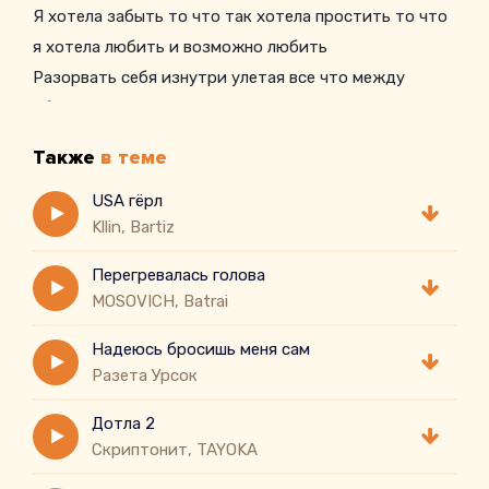
Я хотела забыть то что так хотела простить то что
я хотела любить и возможно любить
Разорвать себя изнутри улетая все что между
обрело вечный покой
Все что между нами пару слов родной все что
Также
в теме
между нами догорело типо дотла
USA гёрл
Kllin, Bartiz
Перегревалась голова
MOSOVICH, Batrai
Надеюсь бросишь меня сам
Разета Урсок
Дотла 2
Скриптонит, TAYOKA