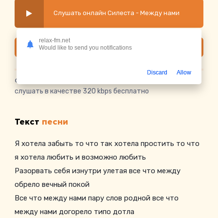
Слушать онлайн Силеста - Между нами
relax-fm.net
Скачать
Would like to send you notifications
Discard
Allow
Скачать песню Силеста - Между нами
в mp3 или
слушать в качестве 320 kbps бесплатно
Текст
песни
Я хотела забыть то что так хотела простить то что
я хотела любить и возможно любить
Разорвать себя изнутри улетая все что между
обрело вечный покой
Все что между нами пару слов родной все что
между нами догорело типо дотла