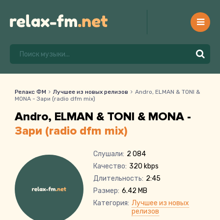
Релакс ФМ
Лучшее из новых релизов
Andro, ELMAN & TONI &
MONA - Зари (radio dfm mix)
Andro, ELMAN & TONI & MONA -
Зари (radio dfm mix)
Слушали:
2 084
Качество:
320 kbps
Длительность:
2:45
Размер:
6.42 MB
Категория:
Лучшее из новых
релизов