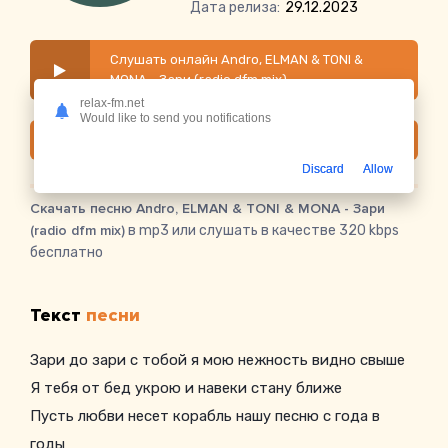
Дата релиза:
29.12.2023
Слушать онлайн Andro, ELMAN & TONI &
MONA - Зари (radio dfm mix)
relax-fm.net
Would like to send you notifications
Скачать
Discard
Allow
Скачать песню Andro, ELMAN & TONI & MONA - Зари
(radio dfm mix)
в mp3 или слушать в качестве 320 kbps
бесплатно
Текст
песни
Зари до зари с тобой я мою нежность видно свыше
Я тебя от бед укрою и навеки стану ближе
Пусть любви несет корабль нашу песню с года в
годы