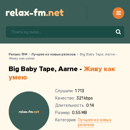
Релакс ФМ
Лучшее из новых релизов
Big Baby Tape, Aarne -
Живу как умею
Big Baby Tape, Aarne -
Живу как
умею
Слушали:
1 713
Качество:
321 kbps
Длительность:
0:14
Размер:
0.55 MB
Категория:
Лучшее из новых
релизов