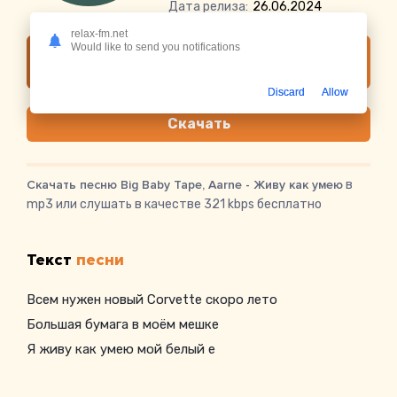
Дата релиза:
26.06.2024
relax-fm.net
Would like to send you notifications
Слушать онлайн Big Baby Tape, Aarne - Живу
как умею
Discard
Allow
Скачать
Скачать песню Big Baby Tape, Aarne - Живу как умею
в
mp3 или слушать в качестве 321 kbps бесплатно
Текст
песни
Всем нужен новый Corvette скоро лето
Большая бумага в моём мешке
Я живу как умею мой белый е