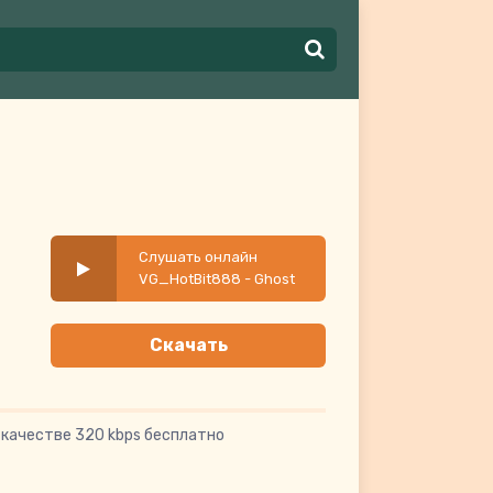
Слушать онлайн
VG_HotBit888 - Ghost
Inside
Скачать
 качестве 320 kbps бесплатно