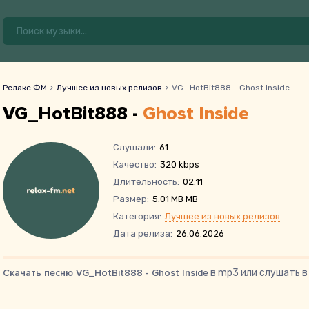
Релакс ФМ
Лучшее из новых релизов
VG_HotBit888 - Ghost Inside
VG_HotBit888 -
Ghost Inside
Слушали:
61
Качество:
320 kbps
Длительность:
02:11
Размер:
5.01 MB MB
Категория:
Лучшее из новых релизов
Дата релиза:
26.06.2026
Скачать песню VG_HotBit888 - Ghost Inside
в mp3 или слушать в