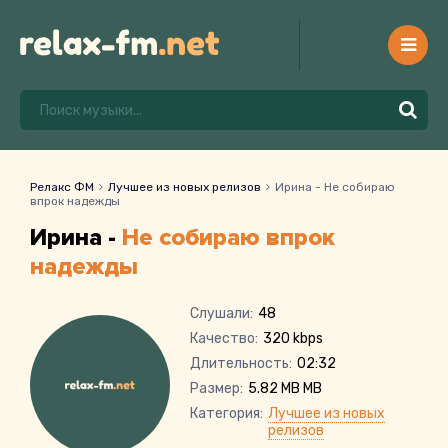
Релакс ФМ
Лучшее из новых релизов
Ирина - Не собираю
впрок надежды
Ирина -
Не собираю впрок
надежды
Слушали:
48
Качество:
320 kbps
Длительность:
02:32
Размер:
5.82 MB MB
Категория:
Лучшее из новых
релизов