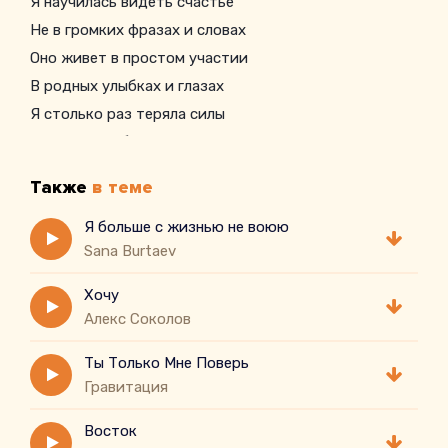
Я научилась видеть счастье
Не в громких фразах и словах
Оно живет в простом участии
В родных улыбках и глазах
Я столько раз теряла силы
Сгорала в собственном огне
Но жизнь меня не надломила
Также
в теме
А только помогала мне
Снегири
Я больше с жизнью не воюю
Sana Burtaev
Хочу
Алекс Соколов
Ты Только Мне Поверь
Гравитация
Восток