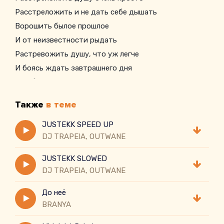
Расстреложить и не дать себе дышать
Ворошить былое прошлое
И от неизвестности рыдать
Растревожить душу, что уж легче
И боясь ждать завтрашнего дня
В доброе так сложно верить
Каждую минуту жить любя
Также
в теме
Просыпаться с теплой улыбкой
От души дарить ее другим
JUSTEKK SPEED UP
DJ TRAPEIA, OUTWANE
JUSTEKK SLOWED
DJ TRAPEIA, OUTWANE
До неё
BRANYA