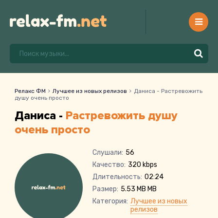
Релакс ФМ
Лучшее из новых релизов
Даниса - Растревожить
душу очень просто
Даниса -
Растревожить душу
очень просто
Слушали:
56
Качество:
320 kbps
Длительность:
02:24
Размер:
5.53 MB MB
Категория:
Лучшее из новых
релизов