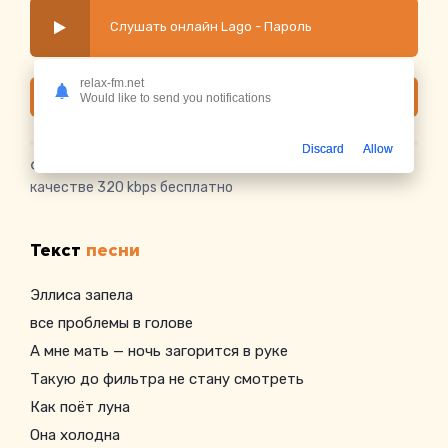
Слушать онлайн Lago - Пароль
relax-fm.net
Скачать
Would like to send you notifications
Discard
Allow
Скачать песню Lago - Пароль
в mp3 или слушать в
качестве 320 kbps бесплатно
Текст
песни
Эллиса запела
все проблемы в голове
А мне мать — ночь загорится в руке
Такую до фильтра не стану смотреть
Как поёт луна
Она холодна