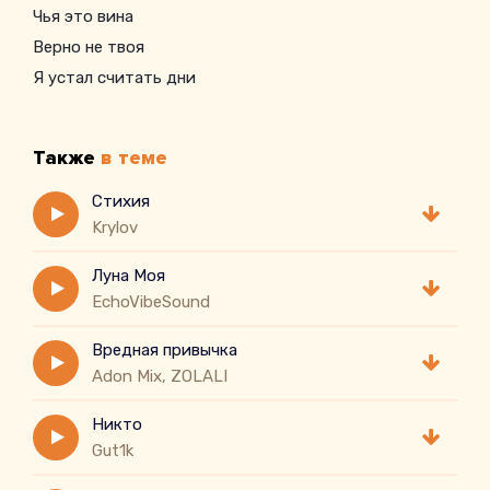
Чья это вина
Верно не твоя
Я устал считать дни
навстречу и встать
Отвечаясь к тебе
Также
в теме
не помню порой
Стихия
Krylov
Луна Моя
EchoVibeSound
Вредная привычка
Adon Mix, ZOLALI
Никто
Gut1k