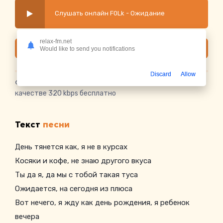
Слушать онлайн F0Lk - Ожидание
relax-fm.net
Скачать
Would like to send you notifications
Discard
Allow
Скачать песню F0Lk - Ожидание
в mp3 или слушать в
качестве 320 kbps бесплатно
Текст
песни
День тянется как, я не в курсах
Косяки и кофе, не знаю другого вкуса
Ты да я, да мы с тобой такая туса
Ожидается, на сегодня из плюса
Вот нечего, я жду как день рождения, я ребенок
вечера