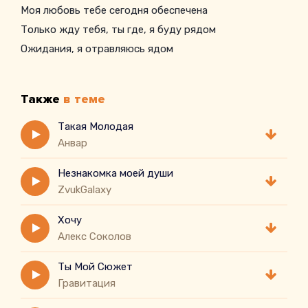
Моя любовь тебе сегодня обеспечена
Только жду тебя, ты где, я буду рядом
Ожидания, я отравляюсь ядом
Души меня запахом и стреляй взглядом
Дай мне, дай мне, дай мне любви заряда
Также
в теме
Я жду тебя, ты где, я буду рядом
Ожидания, я отравляюсь ядом
Такая Молодая
Анвар
Руши меня запахом и стреляй взглядом
Дай мне, дай мне, дай мне только заряда
Незнакомка моей души
ZvukGalaxy
Хочу
Алекс Соколов
Ты Мой Сюжет
Гравитация