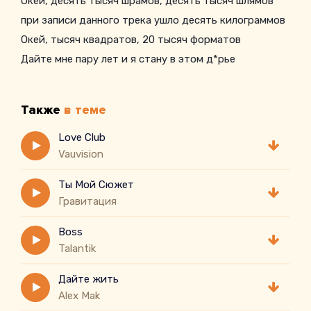
Окей, десять тысяч шрамов, десять тысяч шлямов
при записи данного трека ушло десять килограммов
Окей, тысяч квадратов, 20 тысяч форматов
Дайте мне пару лет и я стану в этом д*рье
кандидатом
Окей, тебе не зайти в наш круг, да
Также
в теме
Парень, нам давалось это нелегко
Love Club
Vauvision
Ты Мой Сюжет
Гравитация
Boss
Talantik
Дайте жить
Alex Mak