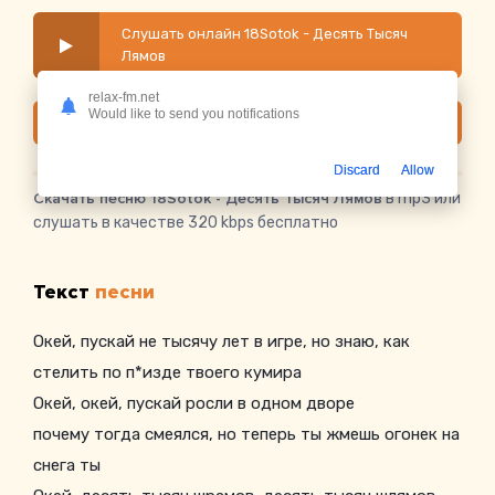
Слушать онлайн 18Sotok - Десять Тысяч
Лямов
relax-fm.net
Would like to send you notifications
Скачать
Discard
Allow
Скачать песню 18Sotok - Десять Тысяч Лямов
в mp3 или
слушать в качестве 320 kbps бесплатно
Текст
песни
Окей, пускай не тысячу лет в игре, но знаю, как
стелить по п*изде твоего кумира
Окей, окей, пускай росли в одном дворе
почему тогда смеялся, но теперь ты жмешь огонек на
снега ты