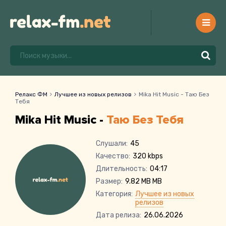
Релакс ФМ
Лучшее из новых релизов
Mika Hit Music - Таю Без
Тебя
Mika Hit Music -
Таю Без Тебя
Слушали:
45
Качество:
320 kbps
Длительность:
04:17
Размер:
9.82 MB MB
Категория:
Лучшее из новых
релизов
Дата релиза:
26.06.2026