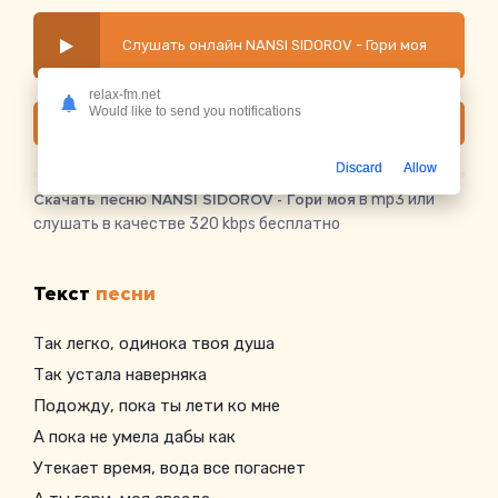
Слушать онлайн NANSI SIDOROV - Гори моя
relax-fm.net
Would like to send you notifications
Скачать
Discard
Allow
Скачать песню NANSI SIDOROV - Гори моя
в mp3 или
слушать в качестве 320 kbps бесплатно
Текст
песни
Так легко, одинока твоя душа
Так устала наверняка
Подожду, пока ты лети ко мне
А пока не умела дабы как
Утекает время, вода все погаснет