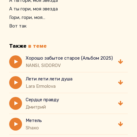
А ты гори, моя звезда
А ты гори, моя звезда
Гори, гори, моя…
Вот так
Также
в теме
Хорошо забытое старое (Альбом 2025)
NANSI, SIDOROV
Лети лети лети душа
Lara Ermolova
Сердце правду
Дмитрий
Метель
Shaxo