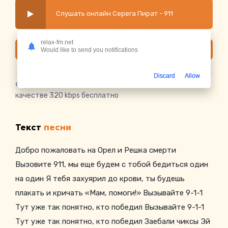
Слушать онлайн Серега Пират - 911
relax-fm.net
Скачать
Would like to send you notifications
Discard
Allow
Скачать песню Серега Пират - 911
в mp3 или слушать в
качестве 320 kbps бесплатно
Текст
песни
Добро пожаловать на Орел и Решка смерти
Вызовите 911, мы еще будем с тобой бедиться один
на один Я тебя захуярил до крови, ты будешь
плакать и кричать «Мам, помоги!» Вызывайте 9-1-1
Тут уже так понятно, кто победил Вызывайте 9-1-1
Тут уже так понятно, кто победил Заебали чиксы Эй