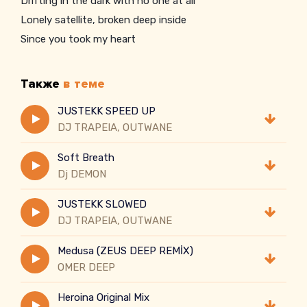
Drifting in the dark with no one at all
Lonely satellite, broken deep inside
Since you took my heart
Также
в теме
JUSTEKK SPEED UP
DJ TRAPEIA, OUTWANE
Soft Breath
Dj DEMON
JUSTEKK SLOWED
DJ TRAPEIA, OUTWANE
Medusa (ZEUS DEEP REMİX)
OMER DEEP
Heroina Original Mix