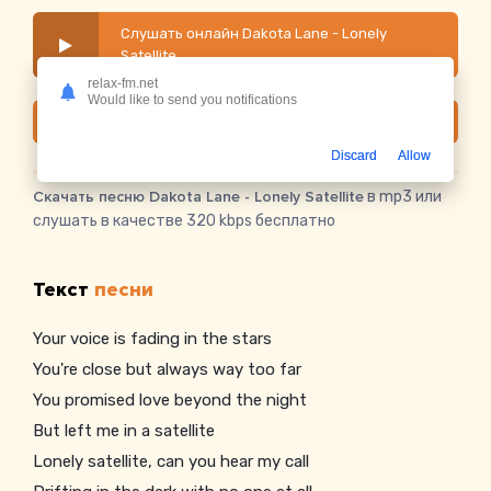
Слушать онлайн Dakota Lane - Lonely
Satellite
relax-fm.net
Would like to send you notifications
Скачать
Discard
Allow
Скачать песню Dakota Lane - Lonely Satellite
в mp3 или
слушать в качестве 320 kbps бесплатно
Текст
песни
Your voice is fading in the stars
You're close but always way too far
You promised love beyond the night
But left me in a satellite
Lonely satellite, can you hear my call