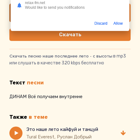
relax-fm.net
Would like to send you notifications
Слушать онлайн наше последнее лето - с
высоты
Discard
Allow
Скачать
Скачать песню наше последнее лето - с высоты
в mp3
или слушать в качестве 320 kbps бесплатно
Текст
песни
ДИНАМ Всё получаем внутренне
Также
в теме
Это наше лето кайфуй и танцуй
Tural Everest, Руслан Добрый