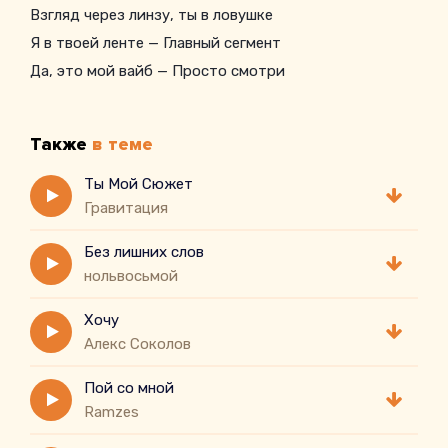
Взгляд через линзу, ты в ловушке
Я в твоей ленте — Главный сегмент
Да, это мой вайб — Просто смотри
Стори сгорают, чувства нет
В этой пустой комнате выключен свет
Также
в теме
Ноль уведомлений, мы на репите
В самом эпичном нашем визите
Ты Мой Сюжет
Гравитация
Я твой главный тент
Без лишних слов
нольвосьмой
Хочу
Алекс Соколов
Пой со мной
Ramzes