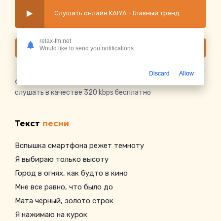
Слушать онлайн KAIYA - Главный тренд
relax-fm.net
Скачать
Would like to send you notifications
Discard
Allow
Скачать песню KAIYA - Главный тренд
в mp3 или
слушать в качестве 320 kbps бесплатно
Текст
песни
Вспышка смартфона режет темноту
Я выбираю только высоту
Город в огнях, как будто в кино
Мне все равно, что было до
Мата черный, золото строк
Я нажимаю на курок