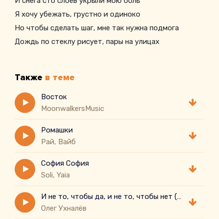
И снега сто слоев укрыли мою боль
Я хочу убежать, грустно и одиноко
Но чтобы сделать шаг, мне так нужна подмога
Дождь по стеклу рисует, пары на улицах
Счастливые и танцуют, почему же она а не я?
Все линии на руке, по картам тут не гадай
Также
в теме
Ведут меня лишь к тебе, но судьба подвела
Отцвела моя любовь
Восток
MoonwalkersMusic
Пусть и вновь и вновь
Ромашки
Рай, Вайб
София София
Soli, Yaia
И не то, чтобы да, и не то, чтобы нет ( cover)
Олег Ухналёв