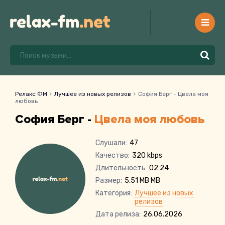
Релакс ФМ
Лучшее из новых релизов
София Берг - Цвела моя
любовь
София Берг -
Цвела моя любовь
Слушали:
47
Качество:
320 kbps
Длительность:
02:24
Размер:
5.51 MB MB
Категория:
Лучшее из новых
релизов
Дата релиза:
26.06.2026