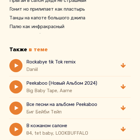
Прыгай в салон дядя не страшный
Гонит но прилипает как пластырь
Танцы на капоте большого джипа
Палю как инфракрасный
Наш Секс не безопасный
Планета съехала с катушек и мы взорвали ракету
Также
в теме
Капли по твоей коже вниз как дождь по
стеклопакету
Rockabye tik Tok remix
Daniil
Peekaboo (Новый Альбом 2024)
Big Baby Tape, Aarne
Все песни на альбоме Peekaboo
Биг Бейби Тейп
В кожаном салоне
84, tet baby, LOOKBUFFALO