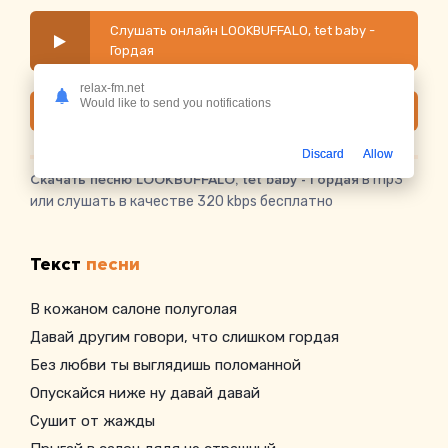
Слушать онлайн LOOKBUFFALO, tet baby -
Гордая
relax-fm.net
Would like to send you notifications
Скачать
Discard
Allow
Скачать песню LOOKBUFFALO, tet baby - Гордая
в mp3
или слушать в качестве 320 kbps бесплатно
Текст
песни
В кожаном салоне полуголая
Давай другим говори, что слишком гордая
Без любви ты выглядишь поломанной
Опускайся ниже ну давай давай
Сушит от жажды