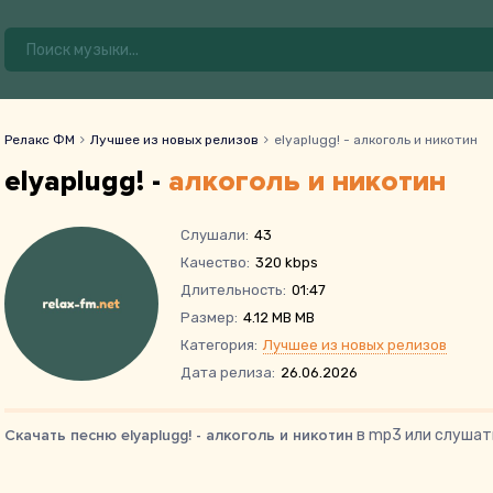
Релакс ФМ
Лучшее из новых релизов
elyaplugg! - алкоголь и никотин
elyaplugg! -
алкоголь и никотин
Слушали:
43
Качество:
320 kbps
Длительность:
01:47
Размер:
4.12 MB MB
Категория:
Лучшее из новых релизов
Дата релиза:
26.06.2026
Скачать песню elyaplugg! - алкоголь и никотин
в mp3 или слушать