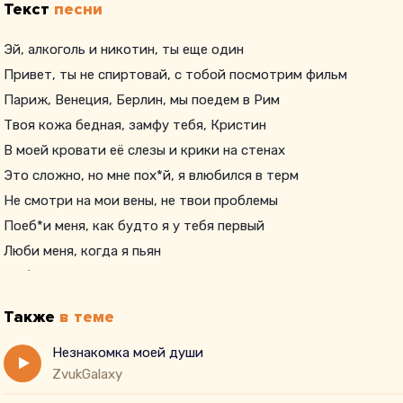
Текст
песни
Эй, алкоголь и никотин, ты еще один
Привет, ты не спиртовай, с тобой посмотрим фильм
Париж, Венеция, Берлин, мы поедем в Рим
Твоя кожа бедная, замфу тебя, Кристин
В моей кровати её слезы и крики на стенах
Это сложно, но мне пох*й, я влюбился в терм
Не смотри на мои вены, не твои проблемы
Поеб*и меня, как будто я у тебя первый
Люби меня, когда я пьян
Люби меня, каждый из ян
Полюби меня, дай маньяк
Также
в теме
Незнакомка моей души
ZvukGalaxy