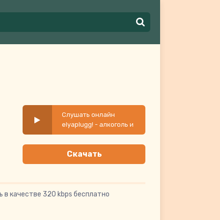
Слушать онлайн
elyaplugg! - алкоголь и
никотин
Скачать
 в качестве 320 kbps бесплатно