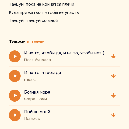
Танцуй, пока не кончатся плечи
Куда прижаться, чтобы не упасть
Танцуй, танцуй со мной
Танцуй, танцуй
Свою усталую власть
Также
в теме
Танцуй, пока горят запястья
Не отпускай своё счастье
И не то, чтобы да, и не то, чтобы нет ( cover)
Олег Ухналёв
Пусть весь зал шепчет
А ты кричишь внутри: «Танцуй!»
И не то, чтобы да
music
Богиня моря
Фара Ночи
Пой со мной
Ramzes