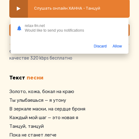
Слушать онлайн ХАННА - Танцуй
relax-fm.net
Скачать
Would like to send you notifications
Discard
Allow
Скачать песню ХАННА - Танцуй
в mp3 или слушать в
качестве 320 kbps бесплатно
Текст
песни
Золото, кожа, бокал на краю
Ты улыбаешься — я утону
В зеркале маски, на сердце броня
Каждый мой шаг — это новая я
Танцуй, танцуй
Пока не станет легче