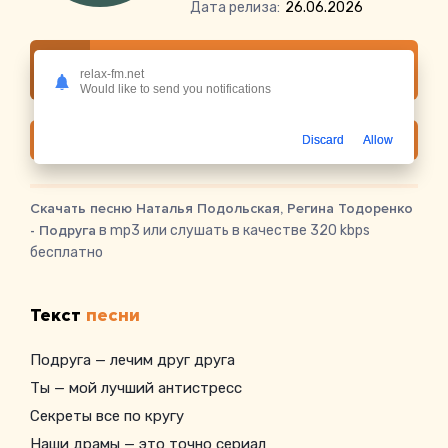
Дата релиза:
26.06.2026
Слушать онлайн Наталья Подольская,
relax-fm.net
Регина Тодоренко - Подруга
Would like to send you notifications
Скачать
Discard
Allow
Скачать песню Наталья Подольская, Регина Тодоренко
- Подруга
в mp3 или слушать в качестве 320 kbps
бесплатно
Текст
песни
Подруга — лечим друг друга
Ты — мой лучший антистресс
Секреты все по кругу
Наши драмы — это точно сериал