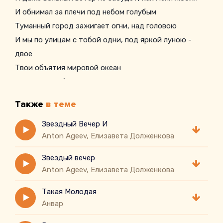
И обнимал за плечи под небом голубым
Туманный город зажигает огни, над головою
И мы по улицам с тобой одни, под яркой луною -
двое
Твои объятия мировой океан
В котором я бесследно так утопаю
И каждый раз молю рассвет
Также
в теме
Пускай как можно дольше не наступает, знаешь
И в этот звездный вечер, губы шепчут нежные слова
Звездный Вечер И
Anton Ageev, Елизавета Долженкова
Звездый вечер
Anton Ageev, Елизавета Долженкова
Такая Молодая
Анвар