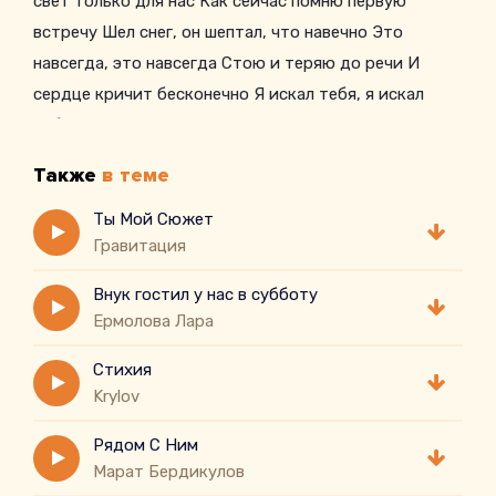
свет только для нас Как сейчас помню первую
встречу Шел снег, он шептал, что навечно Это
навсегда, это навсегда Стою и теряю до речи И
сердце кричит бесконечно Я искал тебя, я искал
тебя Белое платье, слезы от счастья От того, что
навсегда, навечно это наш день Белое платье, и ты
Также
в теме
так красива Падает свет только для нас, горячих
Звезды на небе Звезды на небе Звезды на небе Звезд
Ты Мой Сюжет
Гравитация
I don't Белое платье, слезы от счастья, От того, что
навсегда, навечно это наш день
Внук гостил у нас в субботу
Белое платье, слезы от счастья, От того, что
Eрмолова Лара
навсегда, навечно это наш день
Стихия
Белое платье, слезы от счастья, От того, что
Krylov
навсегда, навечно это наш день
Белое платье, слезы от счастья, От того, что
Рядом С Ним
навсегда, навечно это наш день
Марат Бердикулов