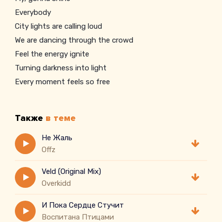
Everybody
City lights are calling loud
We are dancing through the crowd
Feel the energy ignite
Turning darkness into light
Every moment feels so free
Like the waves across the sea
Nothing standing in our way
Также
в теме
We were born to own today
Не Жаль
Offz
Veld (Original Mix)
Overkidd
И Пока Сердце Стучит
Воспитана Птицами