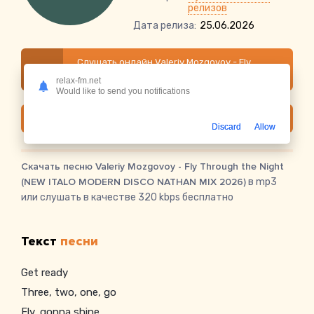
релизов
Дата релиза:
25.06.2026
Слушать онлайн Valeriy Mozgovoy - Fly
Through the Night (NEW ITALO MODERN DISCO
relax-fm.net
NATHAN MIX 2026)
Would like to send you notifications
Скачать
Discard
Allow
Скачать песню Valeriy Mozgovoy - Fly Through the Night
(NEW ITALO MODERN DISCO NATHAN MIX 2026)
в mp3
или слушать в качестве 320 kbps бесплатно
Текст
песни
Get ready
Three, two, one, go
Fly, gonna shine