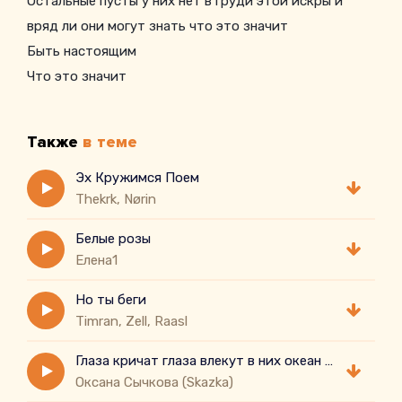
Остальные пусты у них нет в груди этой искры и
вряд ли они могут знать что это значит
Быть настоящим
Что это значит
Быть настоящим
Для тебя чтоб я начал быть не таким как они
Также
в теме
Эх Кружимся Поем
Thekrk, Nørin
Белые розы
Елена1
Но ты беги
Timran, Zell, Raasl
Глаза кричат глаза влекут в них океан в них солнца луч
Оксана Сычкова (Skazka)