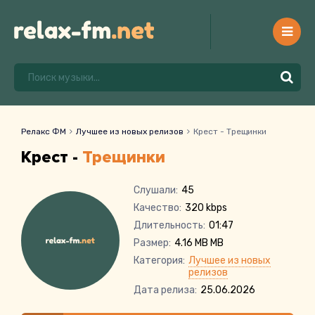
Релакс ФМ
Лучшее из новых релизов
Крест - Трещинки
Крест -
Трещинки
Слушали:
45
Качество:
320 kbps
Длительность:
01:47
Размер:
4.16 MB MB
Категория:
Лучшее из новых
релизов
Дата релиза:
25.06.2026