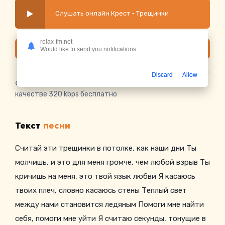
Слушать онлайн Крест - Трещинки
relax-fm.net
Скачать
Would like to send you notifications
Discard
Allow
Скачать песню Крест - Трещинки
в mp3 или слушать в
качестве 320 kbps бесплатно
Текст
песни
Считай эти трещинки в потолке, как наши дни Ты
молчишь, и это для меня громче, чем любой взрыв Ты
кричишь на меня, это твой язык любви Я касаюсь
твоих плеч, словно касаюсь стены Теплый свет
между нами становится ледяным Помоги мне найти
себя, помоги мне уйти Я считаю секунды, тонущие в