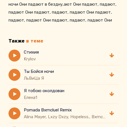
ночи Они падают в бездну,ают Они падают, падают,
падают Они падают, падают, падают Они падают,
падают, падают Они падают, падают, падают Они
падают, падают, падают Они падают, падают,
падают Они падают, падают, падают Они падают,
Также
в теме
падают, падают Они падают, падают, падают Они
падают, падают, падают Они падают, падают,
Стихия
Krylov
падают Они падают, падают, падают Они падают,
падают, падают Они падают, падают, падают Они
Ты Бойся ночи
падают, падают, падают Они падают, падают,
ЛьВиЦа Я
падают Они падают, падают, падают Они падают,
Я тобою околдован
падают, падают Thanks for watching
Елена1
Pomada Bxrncluel Remix
Alina Mayer, Lxzy Dxzy, Hopeless., Bxrncluel