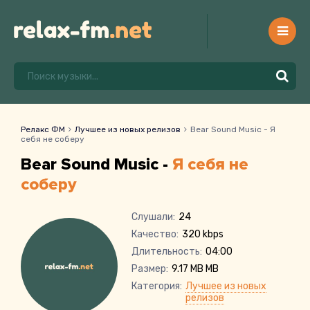
Релакс ФМ
Лучшее из новых релизов
Bear Sound Music - Я
себя не соберу
Bear Sound Music -
Я себя не
соберу
Слушали:
24
Качество:
320 kbps
Длительность:
04:00
Размер:
9.17 MB MB
Категория:
Лучшее из новых
релизов