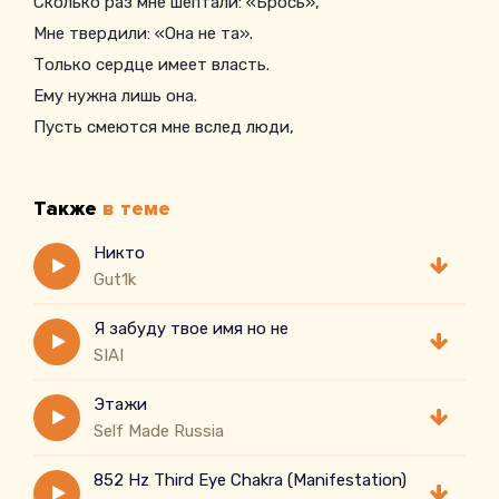
Сколько раз мне шептали: «Брось»,
Мне твердили: «Она не та».
Только сердце имеет власть.
Ему нужна лишь она.
Пусть смеются мне вслед люди,
Пусть считают меня глупцом.
Но когда её взгляд забуду,
Также
в теме
Я забуду — и кто я сам?
Никто
Gut1k
Я забуду твое имя но не
SIAI
Этажи
Self Made Russia
852 Hz Third Eye Chakra (Manifestation)