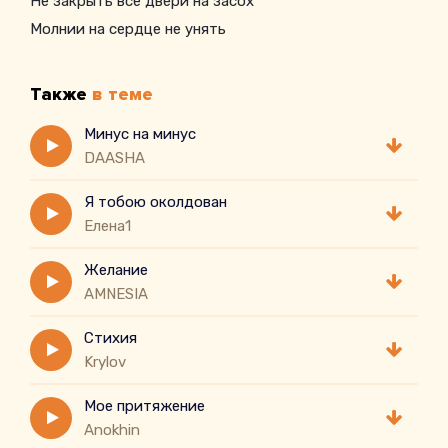
Не закрыть все двери на засох
Молнии на сердце не унять
Также
в теме
Минус на минус
DAASHA
Я тобою околдован
Елена1
Желание
AMNESIA
Стихия
Krylov
Мое притяжение
Anokhin