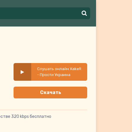
Слушать онлайн XakeR
- Прости Украина
Скачать
естве 320 kbps бесплатно