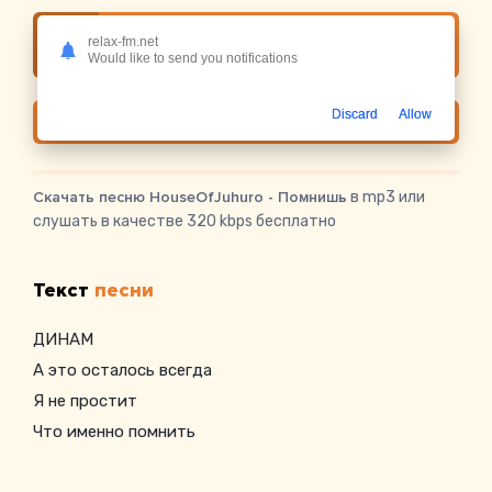
relax-fm.net
Слушать онлайн HouseOfJuhuro - Помнишь
Would like to send you notifications
Discard
Allow
Скачать
Скачать песню HouseOfJuhuro - Помнишь
в mp3 или
слушать в качестве 320 kbps бесплатно
Текст
песни
ДИНАМ
А это осталось всегда
Я не простит
Что именно помнить