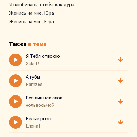
Я влюбилась в тебя, как дура
Женись на мне, Юра
Женись на мне, Юра
У меня характер не подарок
Я абьюз, да, я квин-драма
Также
в теме
Но ты стойкий характер нордический
И терпение растет геометрически
Я Тебя отвоюю
XakeR
Когда я злюсь и хлопаю дверями
Когда молчу по несколько часов
А губы
Ramzes
Без лишних слов
нольвосьмой
Белые розы
Елена1