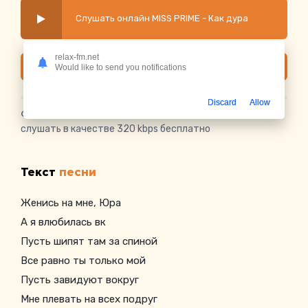
Слушать онлайн MISS PRIME - Как дура
relax-fm.net
Скачать
Would like to send you notifications
Discard
Allow
Скачать песню MISS PRIME - Как дура
в mp3 или
слушать в качестве 320 kbps бесплатно
Текст
песни
Женись на мне, Юра
А я влюбилась вк
Пусть шипят там за спиной
Все равно ты только мой
Пусть завидуют вокруг
Мне плевать на всех подруг