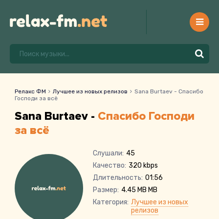
Релакс ФМ
Лучшее из новых релизов
Sana Burtaev - Спасибо
Господи за всё
Sana Burtaev -
Спасибо Господи
за всё
Слушали:
45
Качество:
320 kbps
Длительность:
01:56
Размер:
4.45 MB MB
Категория:
Лучшее из новых
релизов