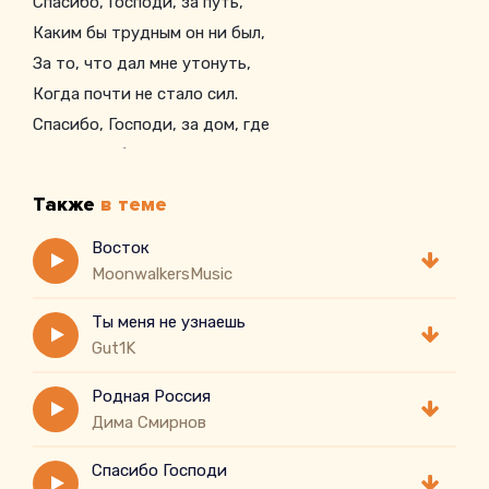
Спасибо, Господи, за путь,
Каким бы трудным он ни был,
За то, что дал мне утонуть,
Когда почти не стало сил.
Спасибо, Господи, за дом, где
Ждут с любовью и теплом,
За тех, кто рядом в трудный час,
Также
в теме
И за молитвы среди нас.
Спасибо, Господи, за дождь,
Восток
MoonwalkersMusic
Что смыл тревоги и пить чая,
За то, что после каждой боли
Ты меня не узнаешь
Gut1K
Родная Россия
Дима Смирнов
Спасибо Господи