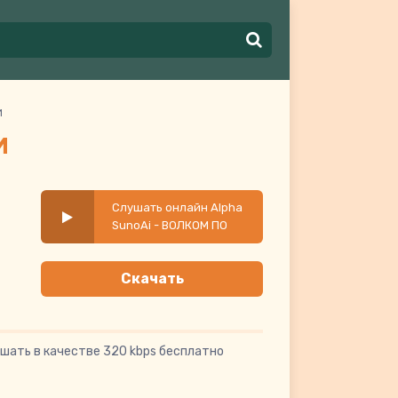
И
И
Слушать онлайн Alpha
SunoAi - ВОЛКОМ ПО
ЖИЗНИ
Скачать
шать в качестве 320 kbps бесплатно