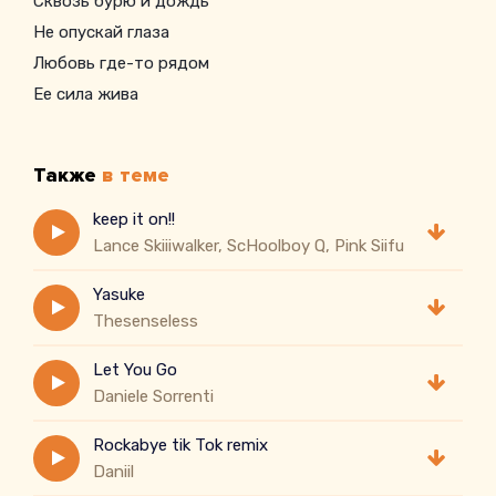
Сквозь бурю и дождь
Не опускай глаза
Любовь где-то рядом
Ее сила жива
Ее сила жива
Oh Thank you
Также
в теме
keep it on!!
Lance Skiiiwalker, ScHoolboy Q, Pink Siifu
Yasuke
Thesenseless
Let You Go
Daniele Sorrenti
Rockabye tik Tok remix
Daniil