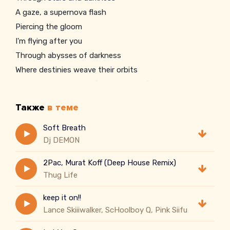
A gaze, a supernova flash
Piercing the gloom
I'm flying after you
Through abysses of darkness
Where destinies weave their orbits
You're my beacon in infinity, a starry flight in my heart
You're my beacon in infinity, a starry flight in my heart
Также
в теме
Soft Breath
Dj DEMON
2Pac, Murat Koff (Deep House Remix)
Thug Life
keep it on!!
Lance Skiiiwalker, ScHoolboy Q, Pink Siifu