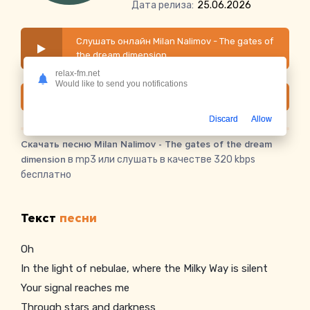
Дата релиза:
25.06.2026
Слушать онлайн Milan Nalimov - The gates of
the dream dimension
relax-fm.net
Would like to send you notifications
Скачать
Discard
Allow
Скачать песню Milan Nalimov - The gates of the dream
dimension
в mp3 или слушать в качестве 320 kbps
бесплатно
Текст
песни
Oh
In the light of nebulae, where the Milky Way is silent
Your signal reaches me
Through stars and darkness