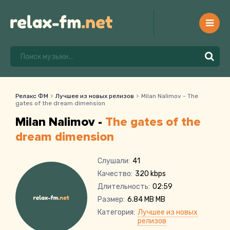
Релакс ФМ
Лучшее из новых релизов
Milan Nalimov - The
gates of the dream dimension
Milan Nalimov -
The gates of the
dream dimension
Слушали:
41
Качество:
320 kbps
Длительность:
02:59
Размер:
6.84 MB MB
Категория:
Лучшее из новых
релизов