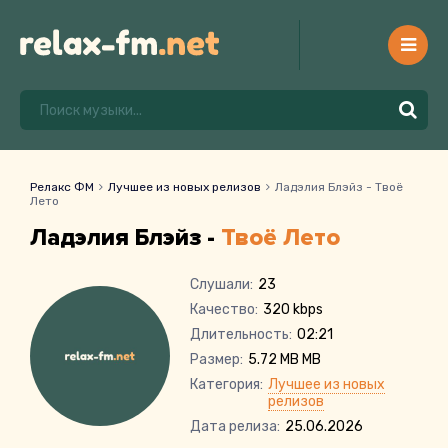
Релакс ФМ
Лучшее из новых релизов
Ладэлия Блэйз - Твоё
Лето
Ладэлия Блэйз -
Твоё Лето
Слушали:
23
Качество:
320 kbps
Длительность:
02:21
Размер:
5.72 MB MB
Категория:
Лучшее из новых
релизов
Дата релиза:
25.06.2026