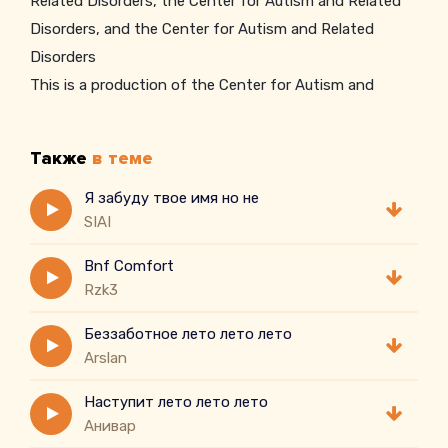
Related Disorders, the Center for Autism and Related
Disorders, and the Center for Autism and Related
Disorders
This is a production of the Center for Autism and
Related Disorders, the Center for Autism and Related
Disorders, and the Center for Autism and Related
Также
в теме
Disorders
This is a production of the Center for Autism and
Я забуду твое имя но не
SIAI
Related Disorders, the Center for Autism and Related
Disorders, and the Center for Autism and Related
Bnf Comfort
Disorders
Rzk3
This is a production of the Center for Autism and
Беззаботное лето лето лето
Related Disorders, the Center for Autism and Related
Arslan
Disorders
This is a production of the Center for Autism and
Наступит лето лето лето
Related Disorders, the Center for Autism and Related
Анивар