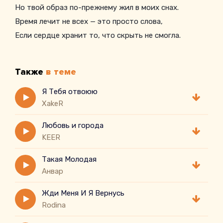
Но твой образ по-прежнему жил в моих снах.
Время лечит не всех — это просто слова,
Если сердце хранит то, что скрыть не смогла.
И пусть города разделяют нас вновь,
Я всё ещё слышу твою любовь.
Также
в теме
Я тебя не виню,
Просто всё не сбылось.
Я Тебя отвоюю
XakeR
Мы стояли у края,
Любовь и города
KEER
Такая Молодая
Анвар
Жди Меня И Я Вернусь
Rodina