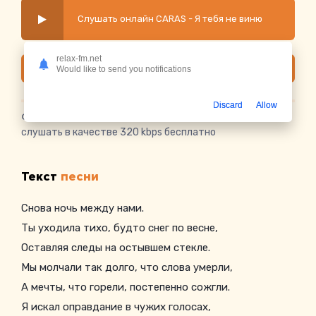
Слушать онлайн CARAS - Я тебя не виню
relax-fm.net
Скачать
Would like to send you notifications
Discard
Allow
Скачать песню CARAS - Я тебя не виню
в mp3 или
слушать в качестве 320 kbps бесплатно
Текст
песни
Снова ночь между нами.
Ты уходила тихо, будто снег по весне,
Оставляя следы на остывшем стекле.
Мы молчали так долго, что слова умерли,
А мечты, что горели, постепенно сожгли.
Я искал оправдание в чужих голосах,