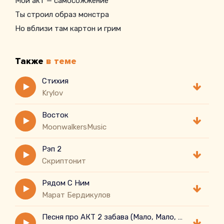
Мой акт — самосожжение
Ты строил образ монстра
Но вблизи там картон и грим
Также
в теме
Стихия
Krylov
Восток
MoonwalkersMusic
Рэп 2
Скриптонит
Рядом С Ним
Марат Бердикулов
Песня про АКТ 2 забава (Мало, Мало, Мало)