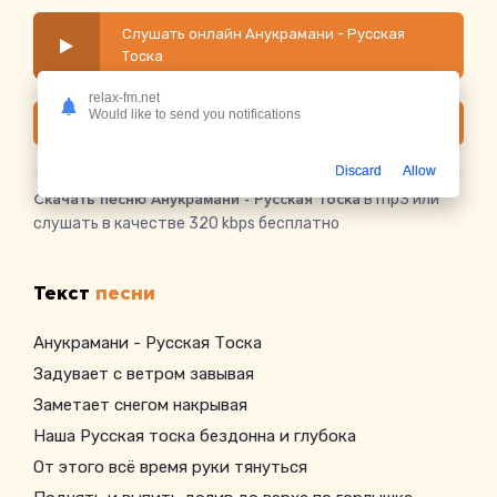
Слушать онлайн Анукрамани - Русская
Тоска
relax-fm.net
Would like to send you notifications
Скачать
Discard
Allow
Скачать песню Анукрамани - Русская Тоска
в mp3 или
слушать в качестве 320 kbps бесплатно
Текст
песни
Анукрамани - Русская Тоска
Задувает с ветром завывая
Заметает снегом накрывая
Наша Русская тоска бездонна и глубока
От этого всё время руки тянуться