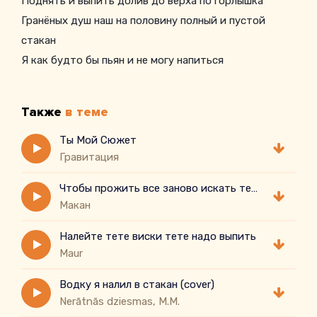
Поднять и выпить долив до верха по горлышка
Гранёных душ наш на половину полный и пустой
стакан
Я как будто бы пьян и не могу напиться
Во мне томиться Русская тоска
В холодных переулках мокрых тёмных
Также
в теме
Хмелеем от пустаты и разъедающей безысходности
Парой так хочется заснуть и заново проснуться
Ты Мой Сюжет
Гравитация
Начав опять всё с чистого листа
Чтобы прожить все заново искать тебя заново
Макан
Налейте тете виски тете надо выпить
Maur
Водку я налил в стакан (cover)
Nerātnās dziesmas, M.M.